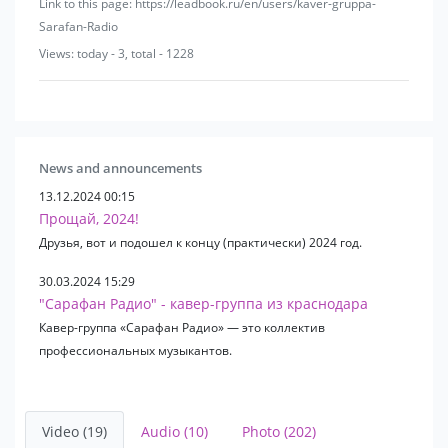
Link to this page: https://leadbook.ru/en/users/kaver-gruppa-
бас-гитарист;
Sarafan-Radio
барабанщик;
Views: today - 3, total - 1228
6/7 музыкантов на сцене:
солистка;
солист;
клавишник;
News and announcements
гитарист;
13.12.2024 00:15
саксофонист;
Прощай, 2024!
бас-гитарист;
Друзья, вот и подошел к концу (практически) 2024 год.
барабанщик.
30.03.2024 15:29
Состав группы может меняться в зависимости от
"Сарафан Радио" - кавер-группа из краснодара
технических и организационных вопросов.
Кавер-группа «Сарафан Радио» — это коллектив
Обсуждается заранее до выступления группы.
профессиональных музыкантов.
Video (19)
Audio (10)
Photo (202)