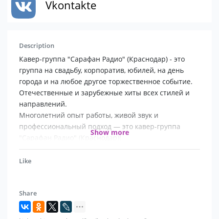
Vkontakte
Description
Кавер-группа "Сарафан Радио" (Краснодар) - это
группа на свадьбу, корпоратив, юбилей, на день
города и на любое другое торжественное событие.
Отечественные и зарубежные хиты всех стилей и
направлений.
Многолетний опыт работы, живой звук и
профессиональный подход — это кавер-группа
Show more
"Сарафан Радио" (Краснодар)!
Мы предлагаем несколько типов состава группы.
Like
4/5 музыкантов на сцене:
Share
солистка;
гитарист/солист;
саксофонист;