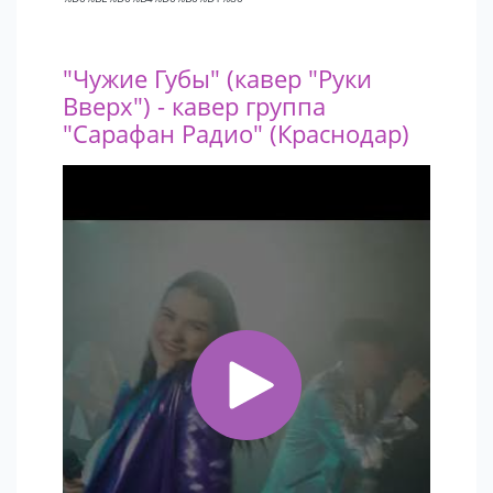
"Чужие Губы" (кавер "Руки
Вверх") - кавер группа
"Сарафан Радио" (Краснодар)