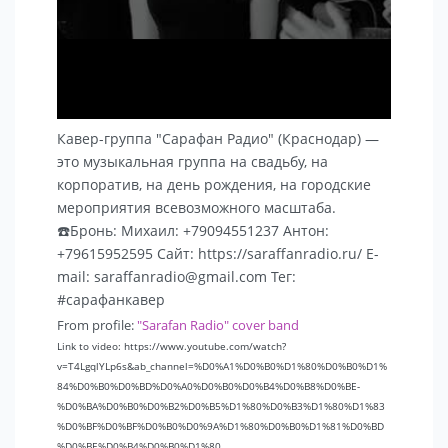
Кавер-группа "Сарафан Радио" (Краснодар) —
это музыкальная группа на свадьбу, на
корпоратив, на день рождения, на городские
мероприятия всевозможного масштаба.
☎️Бронь: Михаил: +79094551237 Антон:
+79615952595 Сайт: https://saraffanradio.ru/ E-
mail: saraffanradio@gmail.com Тег:
#сарафанкавер
From profile:
"Sarafan Radio" cover band
Link to video: https://www.youtube.com/watch?
v=T4LgqlYLp6s&ab_channel=%D0%A1%D0%B0%D1%80%D0%B0%D1%
84%D0%B0%D0%BD%D0%A0%D0%B0%D0%B4%D0%B8%D0%BE-
%D0%BA%D0%B0%D0%B2%D0%B5%D1%80%D0%B3%D1%80%D1%83
%D0%BF%D0%BF%D0%B0%D0%9A%D1%80%D0%B0%D1%81%D0%BD
%D0%BE%D0%B4%D0%B0%D1%80