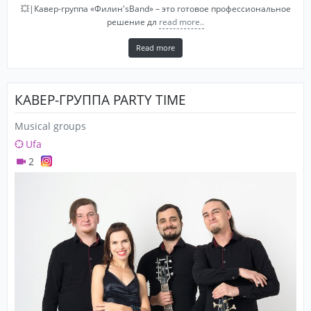
💥|Кавер-группа «Филин'sBand» – это готовое профессиональное
решение дл
read more..
Read more
КАВЕР-ГРУППА PARTY TIME
Musical groups
Ufa
2