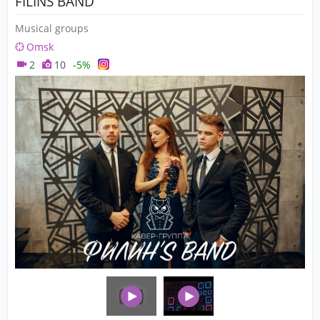
FILINS BAND
Musical groups
Omsk
2
10
-5%