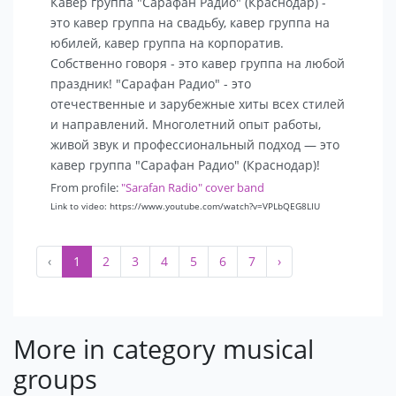
Кавер группа "Сарафан Радио" (Краснодар) -
это кавер группа на свадьбу, кавер группа на
юбилей, кавер группа на корпоратив.
Собственно говоря - это кавер группа на любой
праздник! "Сарафан Радио" - это
отечественные и зарубежные хиты всех стилей
и направлений. Многолетний опыт работы,
живой звук и профессиональный подход — это
кавер группа "Сарафан Радио" (Краснодар)!
From profile:
"Sarafan Radio" cover band
Link to video: https://www.youtube.com/watch?v=VPLbQEG8LIU
‹
1
2
3
4
5
6
7
›
More in category musical
groups