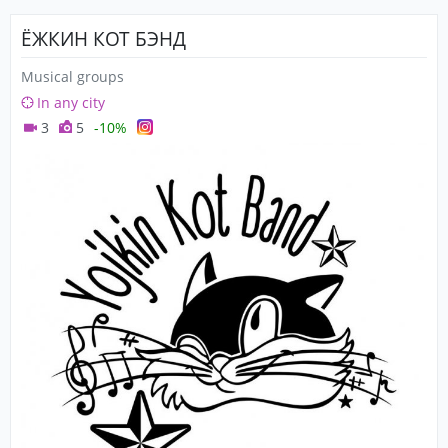
ЁЖКИН КОТ БЭНД
Musical groups
In any city
3
5
-10%