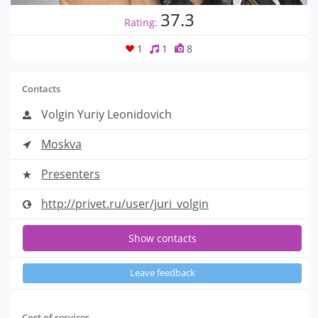
37.3
Rating:
1
1
8
Contacts
Volgin Yuriy Leonidovich
Moskva
Presenters
http://privet.ru/user/juri_volgin
Show contacts
Leave feedback
Cost of services