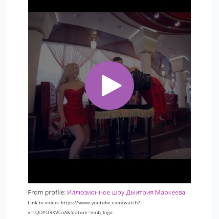
From profile:
Иллюзионное шоу Дмитрия Маркеева
Link to video: https://www.youtube.com/watch?
v=tQDYORXVCoA&feature=emb_logo