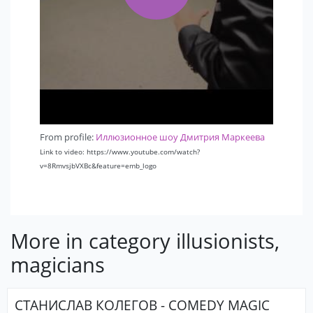
From profile:
Иллюзионное шоу Дмитрия Маркеева
Link to video: https://www.youtube.com/watch?
v=8RmvsjbVXBc&feature=emb_logo
More in category illusionists,
magicians
СТАНИСЛАВ КОЛЕГОВ - COMEDY MAGIC