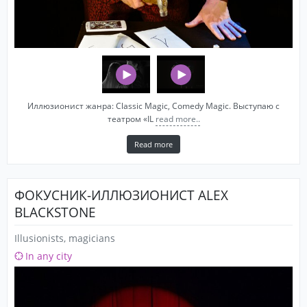
Иллюзионист жанра: Classic Magic, Comedy Magic. Выступаю с
театром «IL
read more..
Read more
ФОКУСНИК-ИЛЛЮЗИОНИСТ ALEX
BLACKSTONE
Illusionists, magicians
In any city