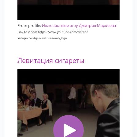
From profile:
Иллюзионное шоу Дмитрия Маркеева
Link to video: https://www.youtube.com/watch?
v=fzqevzwktqs&feature=emb_logo
Левитация сигареты