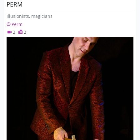
PERM
Illusionists, magicians
Perm
2
2