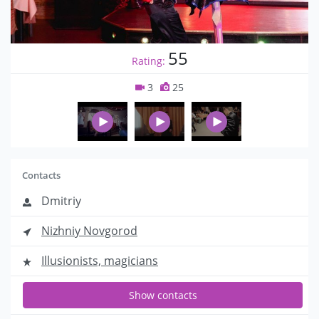
55
Rating:
3
25
Contacts
Dmitriy
Nizhniy Novgorod
Illusionists, magicians
Show contacts