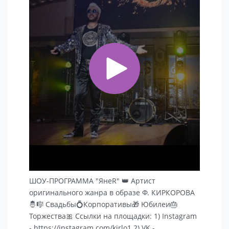
ШОУ-ПРОГРАММА "ЯнеR" 👑 Артист
оригинального жанра в образе Ф. КИРКОРОВА
🤴🎼 Свадьбы💍Корпоративы🎁 Юбилеи🎂
Торжества🎀 Ссылки на площадки: 1) Instagram
- https://instagram.com/kirlo1 2) VK -