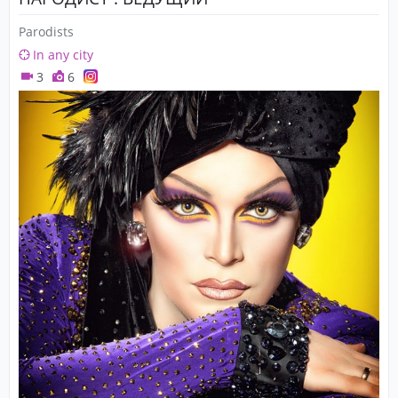
Parodists
In any city
3
6