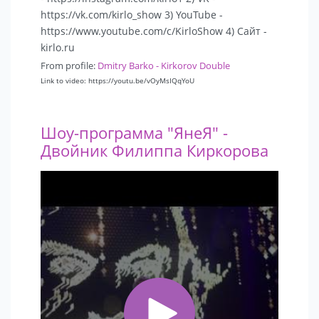
https://vk.com/kirlo_show 3) YouTube -
https://www.youtube.com/c/KirloShow 4) Сайт -
kirlo.ru
From profile:
Dmitry Barko - Kirkorov Double
Link to video: https://youtu.be/vOyMsIQqYoU
Шоу-программа "ЯнеЯ" -
Двойник Филиппа Киркорова