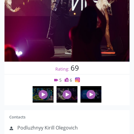
69
Rating:
5
6
Contacts
Podluzhnyy Kirill Olegovich