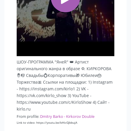
ШОУ-ПРОГРАММА "ЯнеR" 👑 Артист
оригинального жанра в образе Ф. КИРКОРОВА
🤴🎼 Свадьбы💍Корпоративы🎁 Юбилеи🎂
Торжества🎀 Ссылки на площадки: 1) Instagram
- https://instagram.com/kirlo1 2) VK -
https://vk.com/kirlo_show 3) YouTube -
https://www.youtube.com/c/KirloShow 4) Сайт -
kirlo.ru
From profile:
Dmitry Barko - Kirkorov Double
Link to video: https://youtu.be/bHicGJbbujA