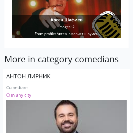
Арсен Шафиев
Images:
2
From profile:
Актёр юморист шоумен
More in category comedians
АНТОН ЛИРНИК
Comedians
In any city