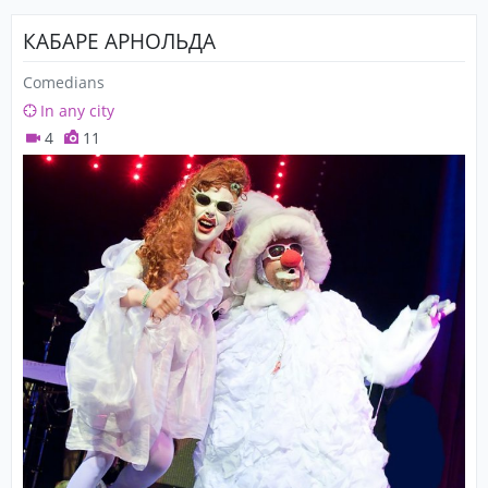
КАБАРЕ АРНОЛЬДА
Comedians
In any city
4
11