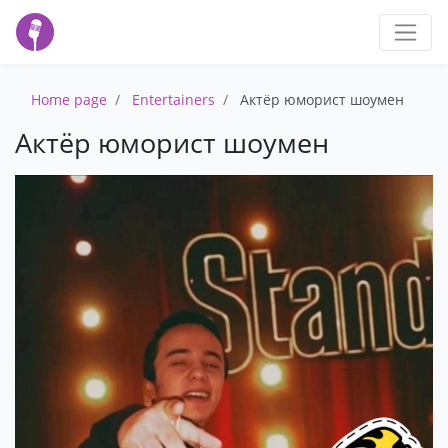
Home page
Entertainers
Актёр юморист шоумен
Актёр юморист шоумен