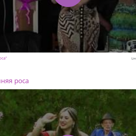
оса"
Li
нняя роса