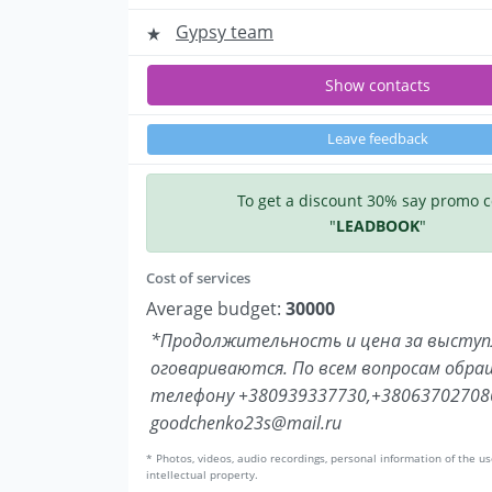
Gypsy team
Show contacts
Leave feedback
To get a discount 30% say promo 
"
LEADBOOK
"
Cost of services
Average budget:
30000
*Продолжительность и цена за выступ
оговариваются. По всем вопросам обра
телефону +380939337730,+380637027086
goodchenko23s@mail.ru
* Photos, videos, audio recordings, personal information of the us
intellectual property.