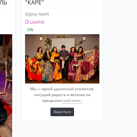
ЛЬ
"КАРЕ"
Gypsy team
Lipetsk
-5%
Мы — яркий цыганский коллектив,
несущий радость и веселье на
праздники
read more..
Read more