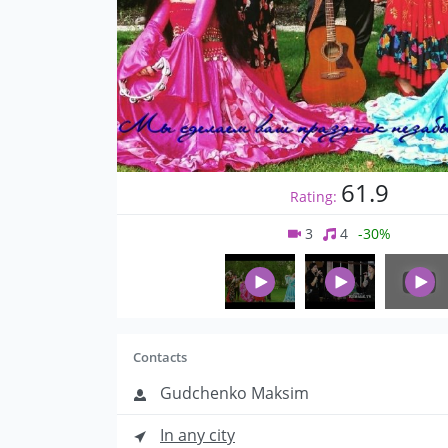
61.9
Rating:
3
4
-30%
Contacts
Gudchenko Maksim
In any city