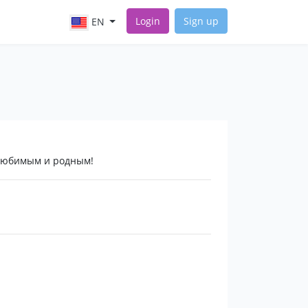
Login
Sign up
EN
любимым и родным!