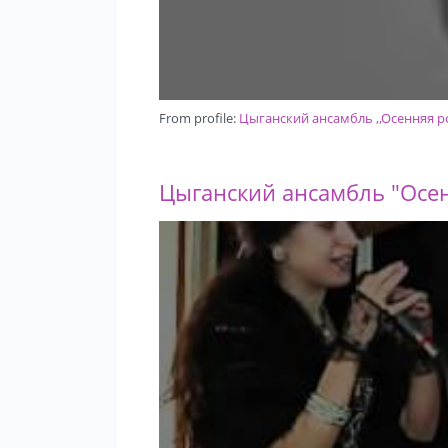
From profile:
Цыганский ансамбль ,,Осенняя р
Цыганский ансамбль "Осен