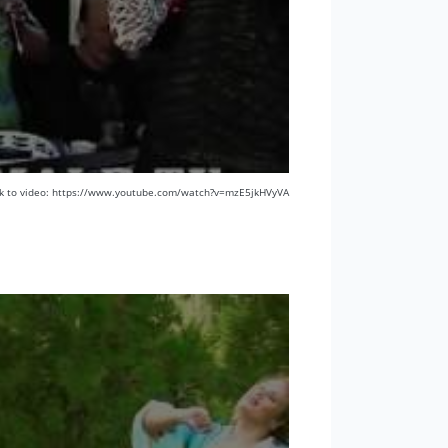
nk to video: https://www.youtube.com/watch?v=mzE5jkHVyVA