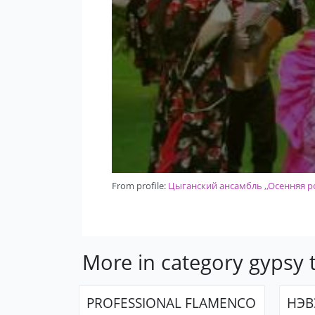
From profile:
Цыганский ансамбль ,,Осенняя р
More in category gypsy
PROFESSIONAL FLAMENCO
НЭВ