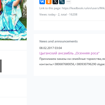
Link to this page: https://leadbook.ru/en/users/Mi
Views: today - 2, total - 16208
News and announcements
08.02.2017 03:04
Цыганский ансамбль ,,Осенняя роса"
Принимаем заказы на семейные торжества,с
контакты:+380687680056,+380930796290 skype: 