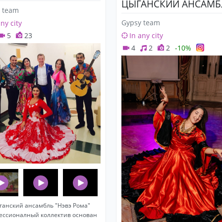
ЦЫГАНСКИЙ АНСАМБ
 team
Gypsy team
any city
5
23
In any city
4
2
2
-10%
ганский ансамбль "Нэвэ Рома"
ессионалный коллектив основан