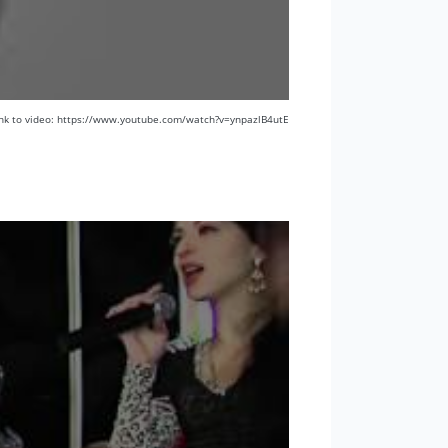
ink to video: https://www.youtube.com/watch?v=ynpazlB4utE