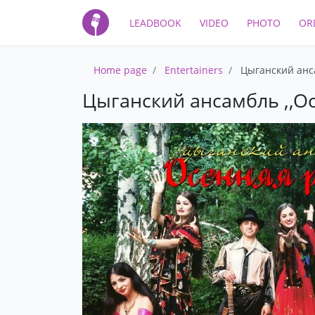
LEADBOOK
VIDEO
PHOTO
OR
Home page
Entertainers
Цыганский анса
Цыганский ансамбль ,,О