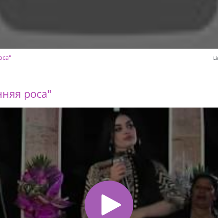
оса"
L
няя роса"