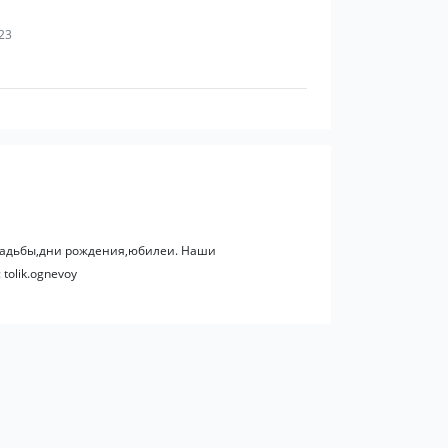
k23
вадьбы,дни рождения,юбилеи. Наши
tolik.ognevoy