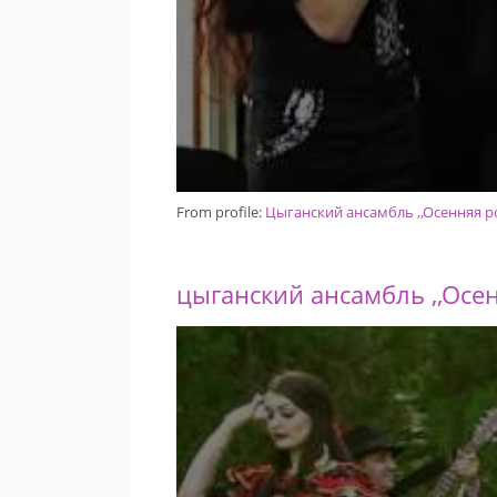
From profile:
Цыганский ансамбль ,,Осенняя р
цыганский ансамбль ,,Осе