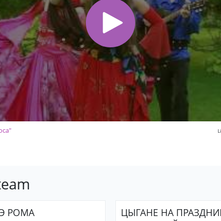
оса"
L
 team
Э РОМА
ЦЫГАНЕ НА ПРАЗДНИ