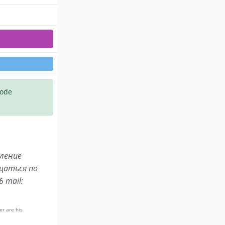
code
ление
щаться по
 mail:
er are his