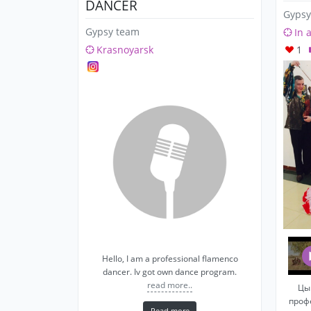
DANCER
Gypsy
Gypsy team
In 
Krasnoyarsk
1
Hello, I am a professional flamenco
dancer. Iv got own dance program.
read more..
Цы
проф
Read more