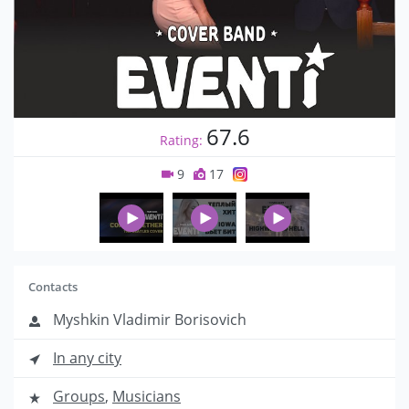
67.6
Rating:
9
17
Contacts
Myshkin Vladimir Borisovich
In any city
Groups
,
Musicians