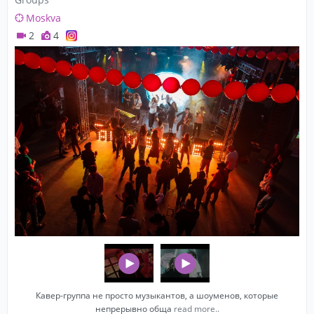
3. Maroon 5 – This Love
Moskva
4. Adele – Rolling in the deep
2
4
5. Beatles – Can’t buy me love
6. Beatles – Bithday
7. Beatles – Come Together
8. Eurythmics–Sweet Dreams
9. Roxette - She's Got The Look
10. Lady Gaga – Just dance
11. Lady Gaga – Poker face
12. Lady Gaga – Bad romance
13. Rihana - Daimond
Кавер-группа не просто музыкантов, а шоуменов, которые
непрерывно обща
read more..