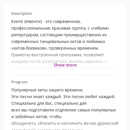
Description
Eventi (Ивенти) - это современная,
профессиональная, красивая группа, с «гибким»
репертуаром, состоящим преимущественно из
современных танцевальных хитов и любимых
«хитов-боевиков», проверенных временем.
Грамотно выстроенная программа, позволяет
каждому гостю разогреться, выпить-закусить, с
Show more
удовольствием насладиться невероятно красивым
женским вокалом и виртуозной игрой на
музыкальных инструментах, а затем выйти
Program
танцевать под любимую песню.
Популярные хиты нашего времени.
ОТЛИЧИТЕЛЬНЫЕ ОСОБЕННОСТИ ГРУППЫ
Эти песни знает каждый. Эти песни любит каждый.
В первую очередь, это наша вокалистка Юлия
Специально для Вас, специально для
Красовская, обладающая, помимо прекрасной
всех мы подготовили отделение самых популярных
внешности, пожалуй, самым мощным женским
и забойных хитов, чтобы
вокалом на Урале, 3-мя музыкальными
объединить, сблизить и наполнить вечер дружеской
образованиями, уникальным тембром голоса и
атмосферой настоящего праздника.