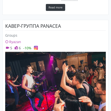
Read more
КАВЕР-ГРУППА PANACEA
Groups
Ryazan
5
6
-10%