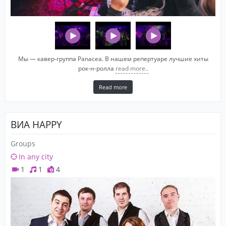
Мы — кавер-группа Panacea. В нашем репертуаре лучшие хиты
рок-н-ролла
read more..
Read more
ВИА HAPPY
Groups
In any city
1
1
4