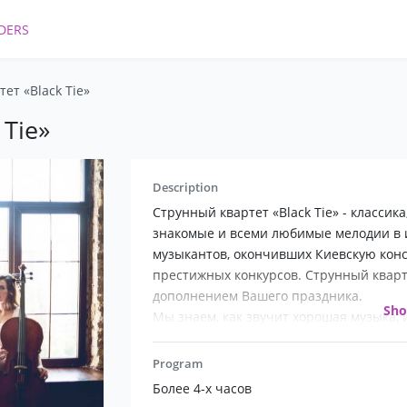
DERS
ет «Black Tie»
Tie»
Description
Струнный квартет «Black Tie» - классик
знакомые и всеми любимые мелодии в
музыкантов, окончивших Киевскую кон
престижных конкурсов. Струнный кварте
дополнением Вашего праздника.
Sh
Мы знаем, как звучит хорошая музыка,
Program
Более 4-х часов