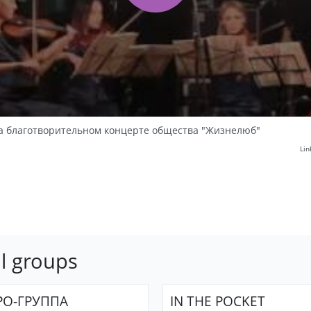
 на благотворительном концерте общества "Жизнелюб"
Lin
l groups
РО-ГРУППА
IN THE POCKET