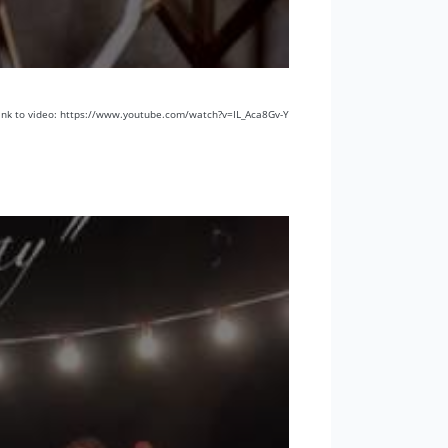
ink to video: https://www.youtube.com/watch?v=IL_Aca8Gv-Y