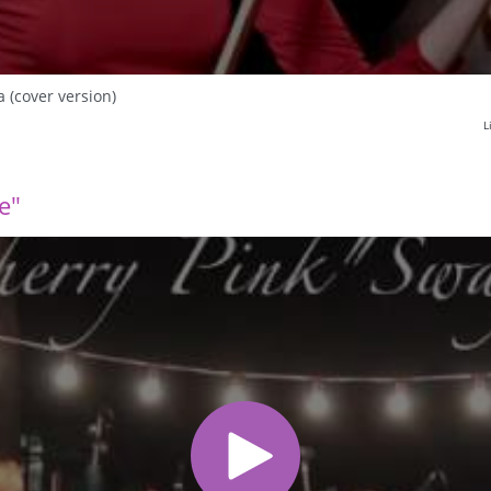
a (cover version)
L
e"