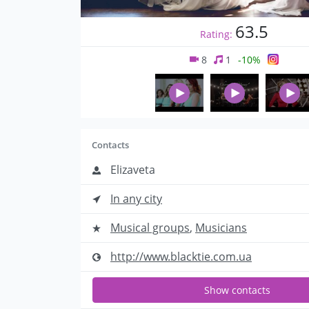
63.5
Rating:
8
1
-10%
Contacts
Elizaveta
In any city
Musical groups
,
Musicians
http://www.blacktie.com.ua
Show contacts