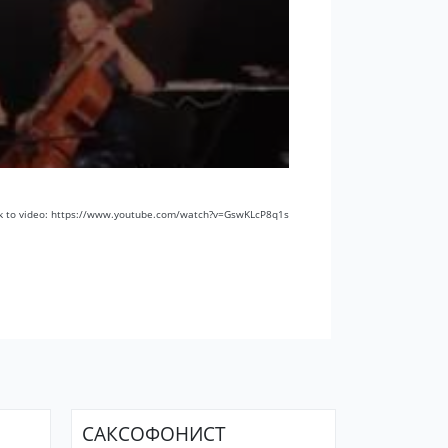
k to video: https://www.youtube.com/watch?v=GswKLcP8q1s
САКСОФОНИСТ