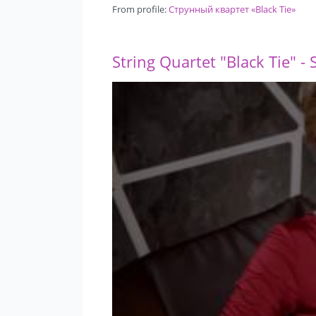
From profile:
Струнный квартет «Black Tie»
String Quartet "Black Tie" -