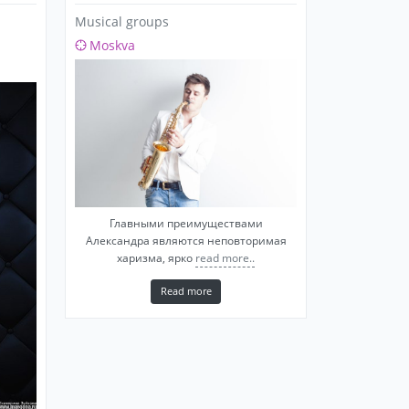
Musical groups
Moskva
Главными преимуществами
Александра являются неповторимая
харизма, ярко
read more..
Read more