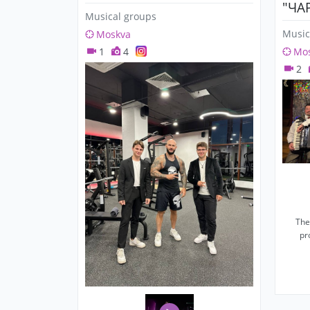
"ЧА
Musical groups
Music
Moskva
1
4
Mo
2
The
pr