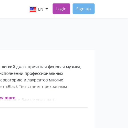
Login
Sign up
EN
а, легкий джаз, приятная фоновая музыка,
 исполнении профессиональных
серваторию и лауреатов многих
т «Black Tie» станет прекрасным
ow more
 и поможем Вам ее услышать.