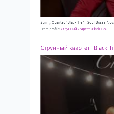
String Quartet "Black Tie" - Soul Bossa Nov
From profile:
Струнный квартет «Black Tie»
Струнный квартет "Black Ti