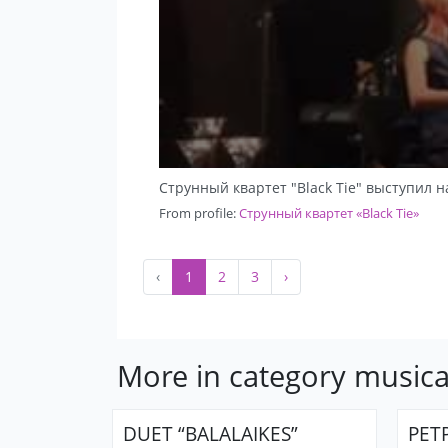
Струнный квартет "Black Tie" выступил
From profile:
Струнный квартет «Black Tie»
‹
1
2
3
›
More in category musica
DUET “BALALAIKES”
РЕТ