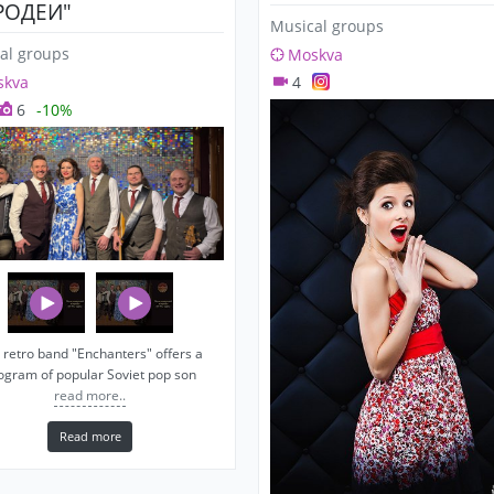
РОДЕИ"
Musical groups
al groups
Moskva
skva
4
6
-10%
 retro band "Enchanters" offers a
ogram of popular Soviet pop son
read more..
Read more