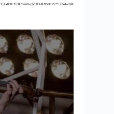
nk to video: https://www.youtube.com/watch?v=1S-xWKUiwjo