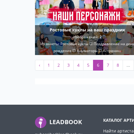
Ростовые куклы на ваш праздник
Изображений:
2
Из анкеты:
Ростовые куклы 💥 Поздравление на ден
рождения 💥 Аниматоры 💥 Астрахань
‹
1
2
3
4
5
6
7
8
...
КАТАЛОГ АРТ
LEADBOOK
Найти артиста