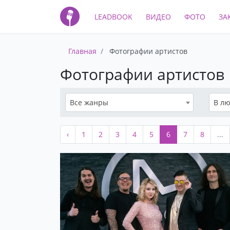
LEADBOOK
ВИДЕО
ФОТО
ЗА
Главная
Фотографии артистов
Фотографии артистов
Все жанры
В лю
‹
1
2
3
4
5
6
7
8
...