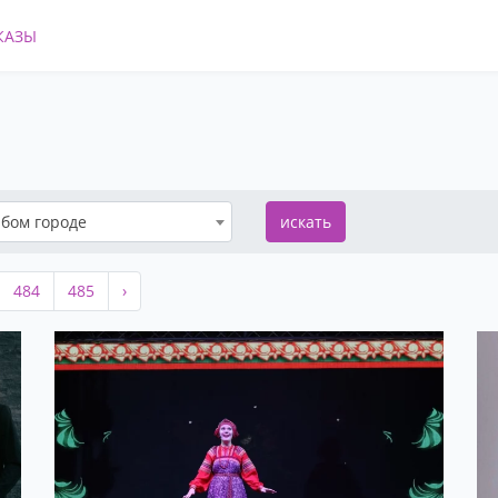
КАЗЫ
бом городе
искать
484
485
›