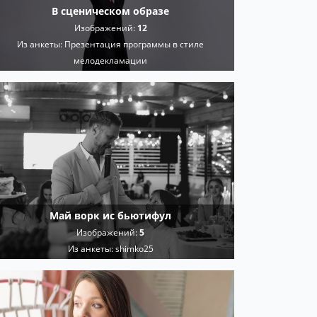
В сценическом образе
Изображений:
12
Из анкеты:
Презентация программы в стиле
мелодекламации
Май ворк ис бьютифул
Изображений:
5
Из анкеты:
shimko25